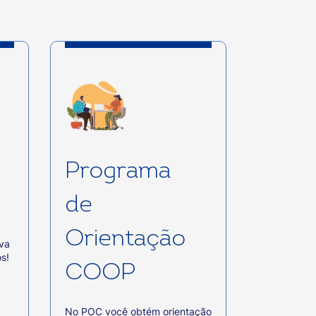
o
o
a
a
Programa
de
Orientação
iva
s!
COOP
No POC você obtém orientação