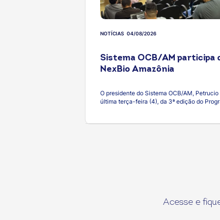
NOTÍCIAS
04/08/2026
Sistema OCB/AM participa 
NexBio Amazônia
O presidente do Sistema OCB/AM, Petrucio 
última terça-feira (4), da 3ª edição do Pr
Auditório do Centro de Bionegócios da Am
Inovação, em Manaus. A iniciativa reuniu 
representantes de instituições do Brasil e
troca de conhecimentos, fortalecimento de 
inovadoras para o desenvolvimento susten
realizado em parceria com a Swissnex in Bra
inovação e bioeconomia. Durante a program
infraestrutura de pesquisa do CBA, além de 
pesquisadores, startups, cooperativas e c
parcerias estratégicas, entre elas a dese
como biotecnologia, biodiversidade, finanç
carbono, governança da terra e soluções b
Acesse e fiq
centro dos debates, reforçando a importânc
integração entre diferentes setores para im