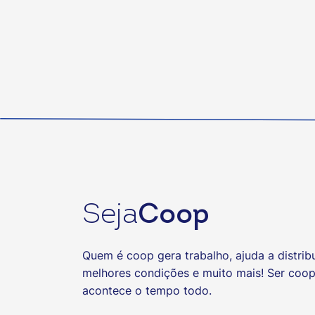
Para o presidente do Sistema OCB/AM, a par
compromisso do cooperativismo com a cons
desenvolvimento econômico, inovação e sus
muito a contribuir para o fortalecimento da
iniciativas como o NexBio Amazônia amplia
e construção de parcerias que geram desen
para toda a nossa região", destacou Petruc
OCB/AM no evento reafirma seu compromiss
e apoiar iniciativas que valorizem o poten
modelo de desenvolvimento baseado na coo
sustentabilidade.
Seja
Coop
Quem é coop gera trabalho, ajuda a distribu
melhores condições e muito mais! Ser coo
acontece o tempo todo.